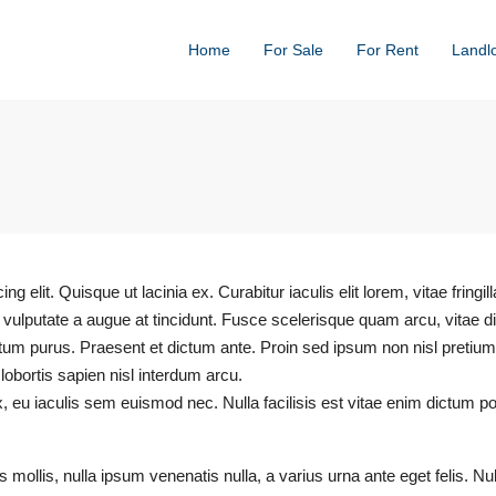
Home
For Sale
For Rent
Landl
 elit. Quisque ut lacinia ex. Curabitur iaculis elit lorem, vitae fringi
 vulputate a augue at tincidunt. Fusce scelerisque quam arcu, vitae 
tum purus. Praesent et dictum ante. Proin sed ipsum non nisl pretium
lobortis sapien nisl interdum arcu.
 eu iaculis sem euismod nec. Nulla facilisis est vitae enim dictum pos
s mollis, nulla ipsum venenatis nulla, a varius urna ante eget felis. N