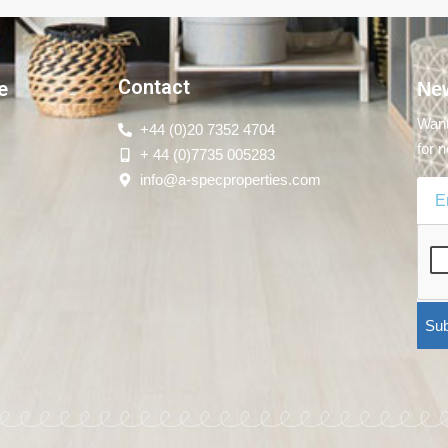
Contact
e
New
Want
+44 (0)20 7352 4704
for n
+ 44 (0)7735 005283
info@a-specproperties.com
Sub