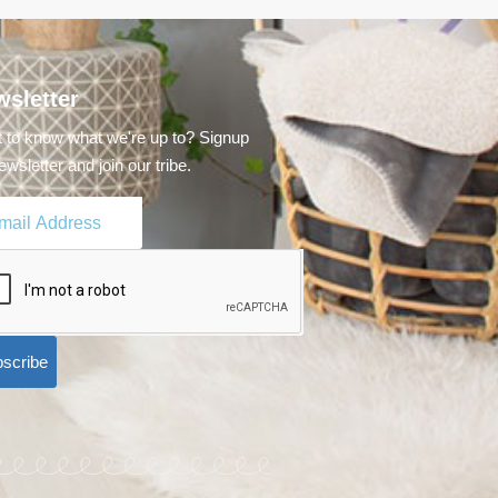
sletter
 to know what we're up to? Signup
ewsletter and join our tribe.
scribe