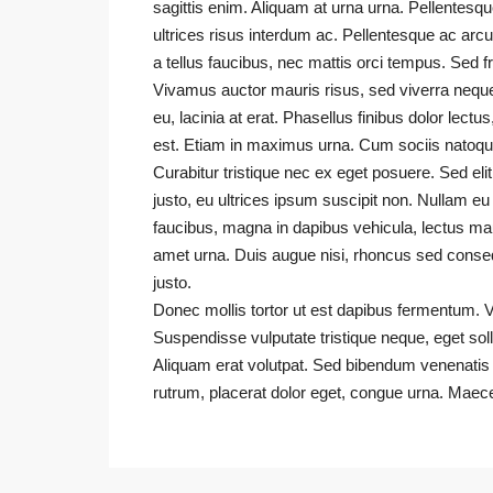
sagittis enim. Aliquam at urna urna. Pellentesqu
ultrices risus interdum ac. Pellentesque ac arc
a tellus faucibus, nec mattis orci tempus. Sed fring
Vivamus auctor mauris risus, sed viverra neque
eu, lacinia at erat. Phasellus finibus dolor lectus,
est. Etiam in maximus urna. Cum sociis natoque
Curabitur tristique nec ex eget posuere. Sed elit 
justo, eu ultrices ipsum suscipit non. Nullam eu
faucibus, magna in dapibus vehicula, lectus ma
amet urna. Duis augue nisi, rhoncus sed consequa
justo.
Donec mollis tortor ut est dapibus fermentum. Ve
Suspendisse vulputate tristique neque, eget sol
Aliquam erat volutpat. Sed bibendum venenatis p
rutrum, placerat dolor eget, congue urna. Maec