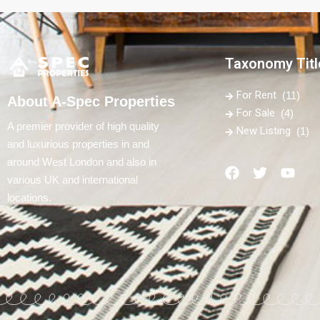
Taxonomy Titl
For Rent
(11)
About A-Spec Properties
For Sale
(4)
A premier provider of high quality
New Listing
(1)
and luxurious properties in and
around West London and also in
various UK and international
locations.