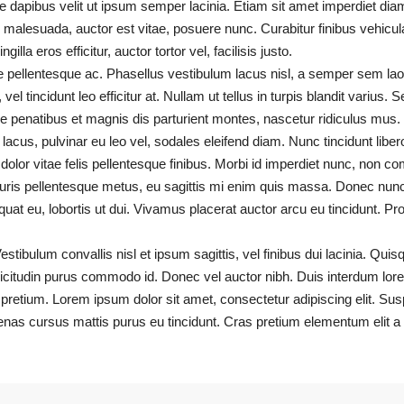
e dapibus velit ut ipsum semper lacinia. Etiam sit amet imperdiet diam,
u malesuada, auctor est vitae, posuere nunc. Curabitur finibus vehic
illa eros efficitur, auctor tortor vel, facilisis justo.
 pellentesque ac. Phasellus vestibulum lacus nisl, a semper sem lao
 vel tincidunt leo efficitur at. Nullam ut tellus in turpis blandit varius.
 penatibus et magnis dis parturient montes, nascetur ridiculus mus.
lacus, pulvinar eu leo vel, sodales eleifend diam. Nunc tincidunt libero 
 dolor vitae felis pellentesque finibus. Morbi id imperdiet nunc, non 
uris pellentesque metus, eu sagittis mi enim quis massa. Donec nunc 
t eu, lobortis ut dui. Vivamus placerat auctor arcu eu tincidunt. Pro
stibulum convallis nisl et ipsum sagittis, vel finibus dui lacinia. Qui
licitudin purus commodo id. Donec vel auctor nibh. Duis interdum lor
retium. Lorem ipsum dolor sit amet, consectetur adipiscing elit. Suspe
enas cursus mattis purus eu tincidunt. Cras pretium elementum elit a