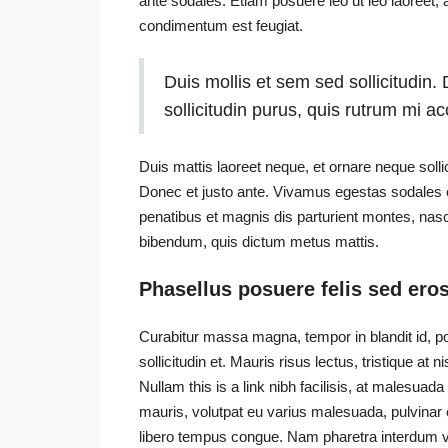
ante sodales. Etiam posuere leo ut leo laoreet, a 
condimentum est feugiat.
Duis mollis et sem sed sollicitudin
sollicitudin purus, quis rutrum mi 
Duis mattis laoreet neque, et ornare neque solli
Donec et justo ante. Vivamus egestas sodales
penatibus et magnis dis parturient montes, nascet
bibendum, quis dictum metus mattis.
Phasellus posuere felis sed eros
Curabitur massa magna, tempor in blandit id, por
sollicitudin et. Mauris risus lectus, tristique at ni
Nullam this is a link nibh facilisis, at malesuad
mauris, volutpat eu varius malesuada, pulvinar eu
libero tempus congue. Nam pharetra interdum ve