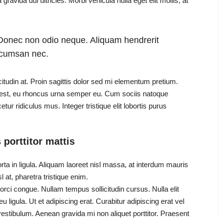
gravida dui ultricies. Morbi vehicula nulla eget elit mollis, at
. Donec non odio neque. Aliquam hendrerit
accumsan nec.
citudin at. Proin sagittis dolor sed mi elementum pretium.
 est, eu rhoncus urna semper eu. Cum sociis natoque
ur ridiculus mus. Integer tristique elit lobortis purus
 porttitor mattis
ta in ligula. Aliquam laoreet nisl massa, at interdum mauris
sl at, pharetra tristique enim.
a orci congue. Nullam tempus sollicitudin cursus. Nulla elit
 ligula. Ut et adipiscing erat. Curabitur adipiscing erat vel
stibulum. Aenean gravida mi non aliquet porttitor. Praesent