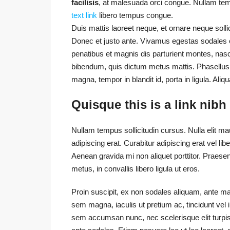
facilisis
, at malesuada orci congue. Nullam temp
text link
libero tempus congue.
Duis mattis laoreet neque, et ornare neque solli
Donec et justo ante. Vivamus egestas sodales
penatibus et magnis dis parturient montes, nascet
bibendum, quis dictum metus mattis. Phasellus p
magna, tempor in blandit id, porta in ligula. Aliq
Quisque this is a link nibh
Nullam tempus sollicitudin cursus. Nulla elit mau
adipiscing erat. Curabitur adipiscing erat vel 
Aenean gravida mi non aliquet porttitor. Praese
metus, in convallis libero ligula ut eros.
Proin suscipit, ex non sodales aliquam, ante mau
sem magna, iaculis ut pretium ac, tincidunt ve
sem accumsan nunc, nec scelerisque elit turpis 