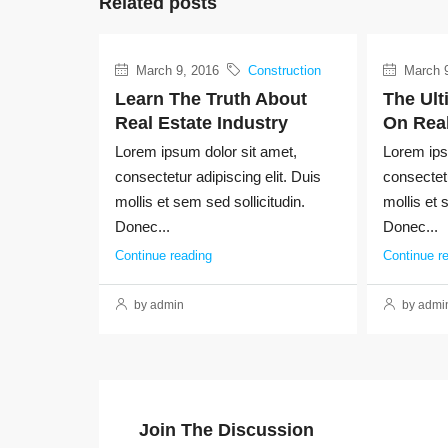
Related posts
March 9, 2016
Construction
March 9
Learn The Truth About
The Ult
Real Estate Industry
On Real
Lorem ipsum dolor sit amet,
Lorem ips
consectetur adipiscing elit. Duis
consectetu
mollis et sem sed sollicitudin.
mollis et 
Donec...
Donec...
Continue reading
Continue r
by admin
by admi
Join The Discussion