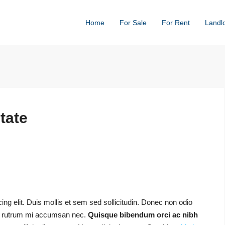
Home
For Sale
For Rent
Landl
tate
ng elit. Duis mollis et sem sed sollicitudin. Donec non odio
uis rutrum mi accumsan nec.
Quisque bibendum orci ac nibh