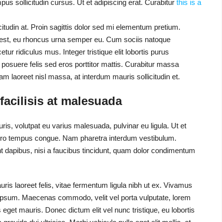
us sollicitudin cursus. Ut et adipiscing erat. Curabitur
this is a
citudin at. Proin sagittis dolor sed mi elementum pretium.
 est, eu rhoncus urna semper eu. Cum sociis natoque
ur ridiculus mus. Integer tristique elit lobortis purus
osuere felis sed eros porttitor mattis. Curabitur massa
uam laoreet nisl massa, at interdum mauris sollicitudin et.
 facilisis at malesuada
ris, volutpat eu varius malesuada, pulvinar eu ligula. Ut et
libero tempus congue. Nam pharetra interdum vestibulum.
nt dapibus, nisi a faucibus tincidunt, quam dolor condimentum
ris laoreet felis, vitae fermentum ligula nibh ut ex. Vivamus
l ipsum. Maecenas commodo, velit vel porta vulputate, lorem
eget mauris. Donec dictum elit vel nunc tristique, eu lobortis